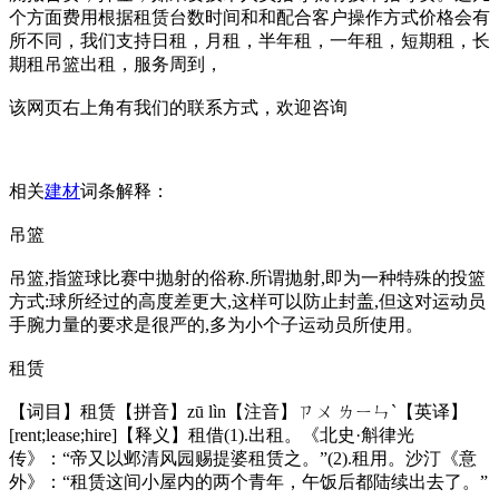
个方面费用根据租赁台数时间和和配合客户操作方式价格会有
所不同，我们支持日租，月租，半年租，一年租，短期租，长
期租吊篮出租，服务周到，
该网页右上角有我们的联系方式，欢迎咨询
相关
建材
词条解释：
吊篮
吊篮,指篮球比赛中抛射的俗称.所谓抛射,即为一种特殊的投篮
方式:球所经过的高度差更大,这样可以防止封盖,但这对运动员
手腕力量的要求是很严的,多为小个子运动员所使用。
租赁
【词目】租赁【拼音】zū lìn【注音】ㄗㄨ ㄌㄧㄣˋ【英译】
[rent;lease;hire]【释义】租借(1).出租。《北史·斛律光
传》：“帝又以邺清风园赐提婆租赁之。”(2).租用。沙汀《意
外》：“租赁这间小屋内的两个青年，午饭后都陆续出去了。”