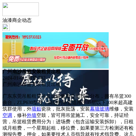
油漆商企动态
广州南沙吊篮安装租赁出租
2024-01-01 浏览:
582
广州南沙吊篮安装租赁出租
广东东莞吊船租赁吊篮出租服务公司我司分布，拥有吊篮300
余台，ZLP630型号，我们的吊篮适用于35层以下100米超高建
筑群使用，外
墙贴
瓷块，批灰批荡，安装
幕墙
玻璃
维修，安装
空调
，修补
外墙
空鼓，皆可用吊篮施工，安全可靠，持证经
营，吊篮租赁费用分为：进场费（包含运输安装拆卸），日租
或月租费，一个星期起租，移位费，如果要第三方检测还有检
测报告费，押金，如果要技术人员指导就有技术指导费。这几