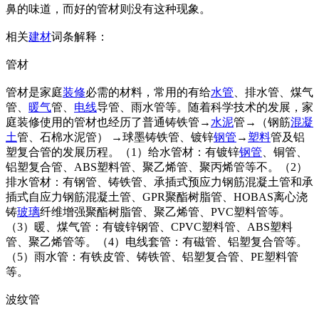
鼻的味道，而好的管材则没有这种现象。
相关
建材
词条解释：
管材
管材是家庭
装修
必需的材料，常用的有给
水管
、排水管、煤气
管、
暖气
管、
电线
导管、雨水管等。随着科学技术的发展，家
庭装修使用的管材也经历了普通铸铁管→
水泥
管→（钢筋
混凝
土
管、石棉水泥管） →球墨铸铁管、镀锌
钢管
→
塑料
管及铝
塑复合管的发展历程。（1）给水管材：有镀锌
钢管
、铜管、
铝塑复合管、ABS塑料管、聚乙烯管、聚丙烯管等不。（2）
排水管材：有钢管、铸铁管、承插式预应力钢筋混凝土管和承
插式自应力钢筋混凝土管、GPR聚酯树脂管、HOBAS离心浇
铸
玻璃
纤维增强聚酯树脂管、聚乙烯管、PVC塑料管等。
（3）暖、煤气管：有镀锌钢管、CPVC塑料管、ABS塑料
管、聚乙烯管等。（4）电线套管：有磁管、铝塑复合管等。
（5）雨水管：有铁皮管、铸铁管、铝塑复合管、PE塑料管
等。
波纹管