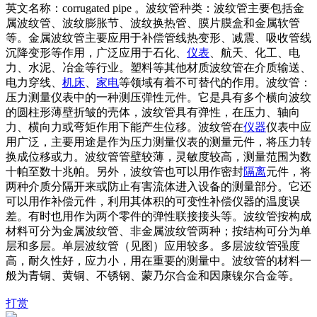
英文名称：corrugated pipe 。波纹管种类：波纹管主要包括金
属波纹管、波纹膨胀节、波纹换热管、膜片膜盒和金属软管
等。金属波纹管主要应用于补偿管线热变形、减震、吸收管线
沉降变形等作用，广泛应用于石化、
仪表
、航天、化工、电
力、水泥、冶金等行业。塑料等其他材质波纹管在介质输送、
电力穿线、
机床
、
家电
等领域有着不可替代的作用。波纹管：
压力测量仪表中的一种测压弹性元件。它是具有多个横向波纹
的圆柱形薄壁折皱的壳体，波纹管具有弹性，在压力、轴向
力、横向力或弯矩作用下能产生位移。波纹管在
仪器
仪表中应
用广泛，主要用途是作为压力测量仪表的测量元件，将压力转
换成位移或力。波纹管管壁较薄，灵敏度较高，测量范围为数
十帕至数十兆帕。另外，波纹管也可以用作密封
隔离
元件，将
两种介质分隔开来或防止有害流体进入设备的测量部分。它还
可以用作补偿元件，利用其体积的可变性补偿仪器的温度误
差。有时也用作为两个零件的弹性联接接头等。波纹管按构成
材料可分为金属波纹管、非金属波纹管两种；按结构可分为单
层和多层。单层波纹管（见图）应用较多。多层波纹管强度
高，耐久性好，应力小，用在重要的测量中。波纹管的材料一
般为青铜、黄铜、不锈钢、蒙乃尔合金和因康镍尔合金等。
打赏