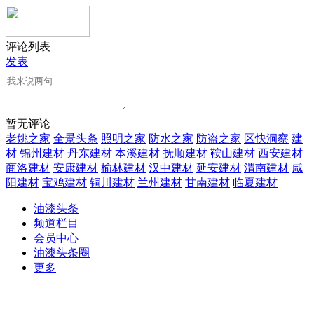
评论列表
发表
暂无评论
老姚之家
全景头条
照明之家
防水之家
防盗之家
区快洞察
建
材
锦州建材
丹东建材
本溪建材
抚顺建材
鞍山建材
西安建材
商洛建材
安康建材
榆林建材
汉中建材
延安建材
渭南建材
咸
阳建材
宝鸡建材
铜川建材
兰州建材
甘南建材
临夏建材
油漆头条
频道栏目
会员中心
油漆头条圈
更多